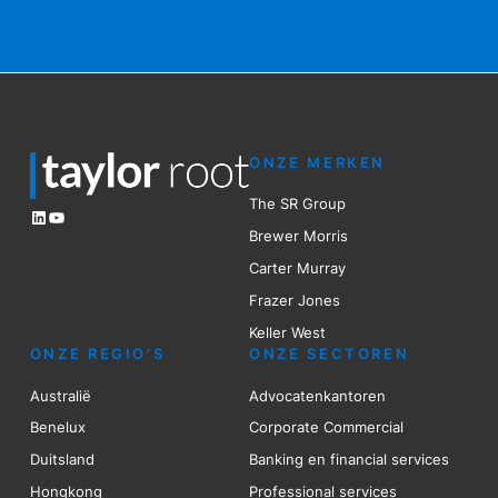
ONZE MERKEN
The SR Group
LinkedIn
YouTube
Brewer Mo
r
ris
Carter Murray
Frazer Jones
Keller West
ONZE REGIO’S
ONZE SECTOREN
Australië
Advocatenkantoren
Benelux
Corporate Commercial
Duitsland
Banking en financial services
Hongkong
Professional services