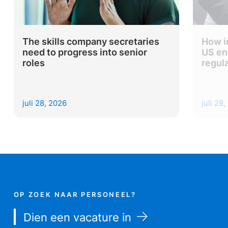
The skills company secretaries
How i
need to progress into senior
US en
roles
regul
juli 28, 2026
juli 28
OP ZOEK NAAR PERSONEEL?
Dien een vacature in