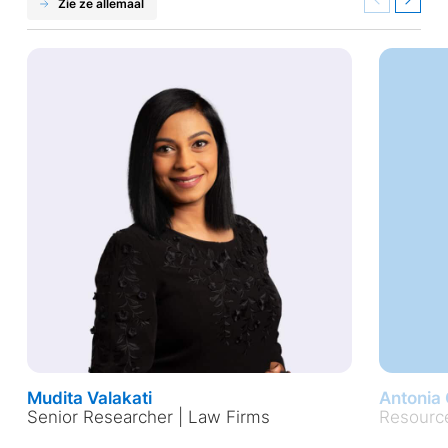
Zie ze allemaal
Previous
Next
Mudita Valakati
Antonia 
Senior Researcher | Law Firms
Resource