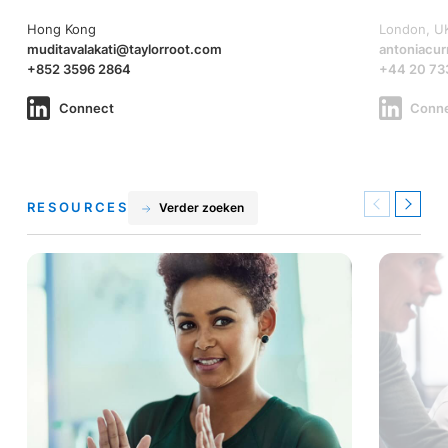
Hong Kong
London, U
muditavalakati@taylorroot.com
antoniacur
+852 3596 2864
+44 20 73
Connect
Conn
RESOURCES
Verder zoeken
Previous
Next