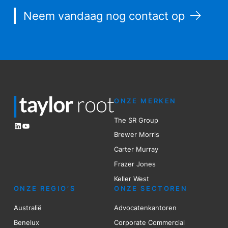
Neem vandaag nog contact op
ONZE MERKEN
The SR Group
LinkedIn
YouTube
Brewer Mo
r
ris
Carter Murray
Frazer Jones
Keller West
ONZE REGIO’S
ONZE SECTOREN
Australië
Advocatenkantoren
Benelux
Corporate Commercial