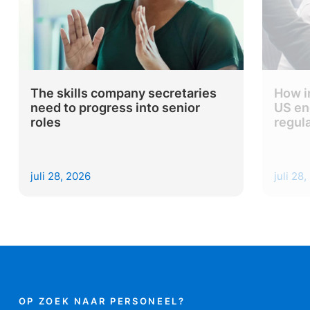
The skills company secretaries
How i
need to progress into senior
US en
roles
regul
juli 28, 2026
juli 28
OP ZOEK NAAR PERSONEEL?