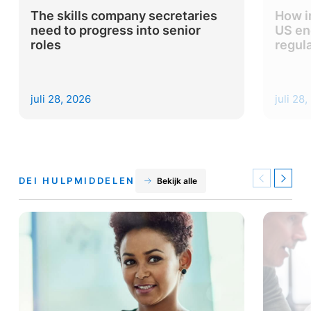
The skills company secretaries
How i
need to progress into senior
US en
roles
regul
juli 28, 2026
juli 28
DEI HULPMIDDELEN
Bekijk alle
Previous
Next