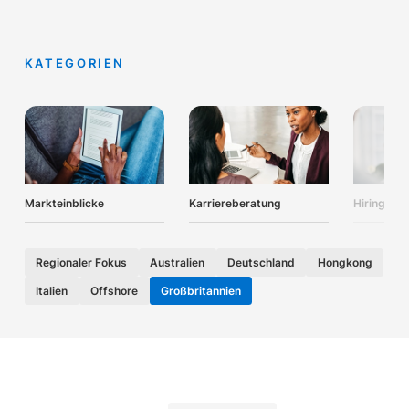
KATEGORIEN
Markteinblicke
Karriereberatung
Hiring Adv
Regionaler Fokus
Australien
Deutschland
Hongkong
Italien
Offshore
Großbritannien