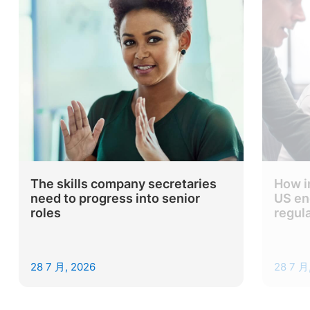
The skills company secretaries
How i
need to progress into senior
US en
roles
regul
28 7 月, 2026
28 7 月