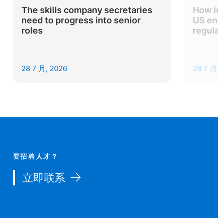
The skills company secretaries
How i
need to progress into senior
US en
roles
regul
28 7 月, 2026
28 7 月
要招聘人才？
立即联系