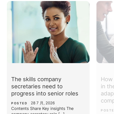
The skills company
How 
secretaries need to
in t
progress into senior roles
adap
comp
28 7 月, 2026
POSTED
Contents Share Key insights The
POST