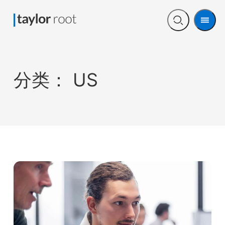
Men
Open
search
分类：
US