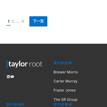
下一页
1
2
…
4
Posts
pagination
我们的品牌
Brewer Morris
LinkedIn
YouTube
Carter Murray
Frazer Jones
The SR Group
我们的地区
我们的领域